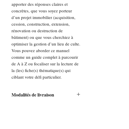
apporter des réponses claires et
concrètes, que vous soyez porteur
d’un projet immobilier (acquisition,
cession, construction, extension,
rénovation ou destruction de
bâtiment) ou que vous cherchiez à
optimiser la gestion d’un lieu de culte.
Vous pouvez aborder ce manuel
comme un guide complet à parcourir
de A à Z ou focaliser sur la lecture de
la (les) fiche(s) thématique(s) qui
ciblant votre défi particulier.
Modalités de livraison
La parution du livre est prévue pour
fin novembre 2024. Les achats
peuvent être effectués dès aujourd'hui
(précommande) pour une expédition